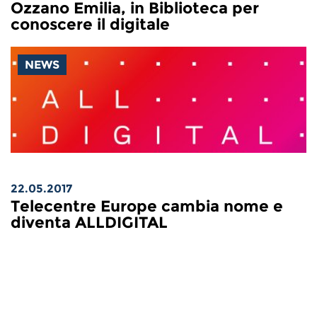
Ozzano Emilia, in Biblioteca per
conoscere il digitale
NEWS
22.05.2017
Telecentre Europe cambia nome e
diventa ALLDIGITAL
«
8
9
10
11
12
13
14
15
16
17