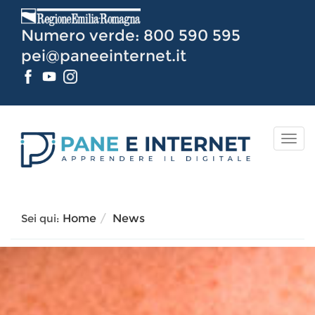
Vai
al
Numero verde: 800 590 595
Contenuto
pei@paneeinternet.it
TOG
NAV
Sei qui:
Home
News