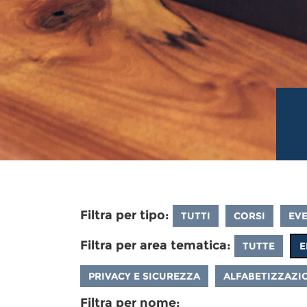
Filtra per tipo:
TUTTI
CORSI
EVE
Filtra per area tematica:
TUTTE
E
PRIVACY E SICUREZZA
ALFABETIZZAZIO
Filtra per nome: