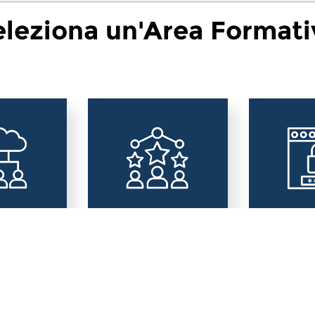
eleziona un'Area Formati
Digitale
Area Sociale
Area Pri
Sicurezz