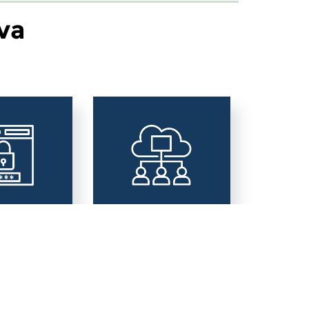
va
vacy &
Area
a
Alfabetizzazione
Digitale