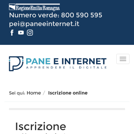
Vai
al
Numero verde: 800 590 595
Contenuto
pei@paneeinternet.it
TOG
NAV
Sei qui:
Home
Iscrizione online
Iscrizione