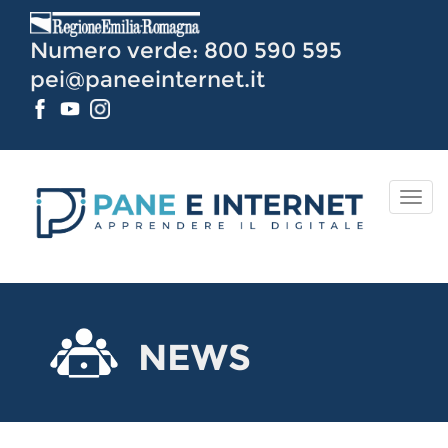
Vai
al
Numero verde: 800 590 595
Contenuto
pei@paneeinternet.it
TOG
NAV
NEWS