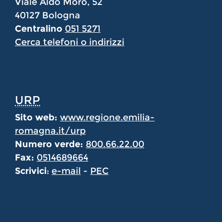
Viale Aldo Moro, 52
40127 Bologna
Centralino
051 5271
Cerca telefoni o indirizzi
URP
Sito web:
www.regione.emilia-
romagna.it/urp
Numero verde:
800.66.22.00
Fax:
0514689664
Scrivici
:
e-mail
-
PEC