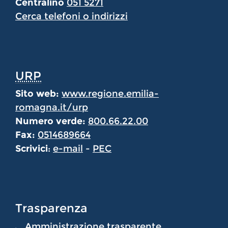
Centralino
051 5271
Cerca telefoni o indirizzi
URP
Sito web:
www.regione.emilia-
romagna.it/urp
Numero verde:
800.66.22.00
Fax:
0514689664
Scrivici
:
e-mail
-
PEC
Trasparenza
Amministrazione trasparente