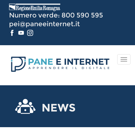
Vai
al
Numero verde: 800 590 595
Contenuto
pei@paneeinternet.it
TOG
NAV
NEWS