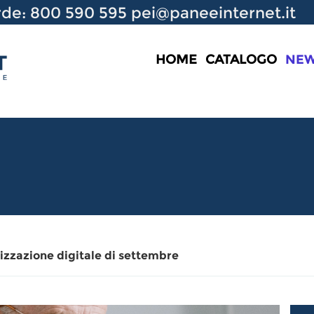
de: 800 590 595
pei@paneeinternet.it
HOME
CATALOGO
NE
etizzazione digitale di settembre