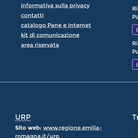
informativa sulla privacy
Ri
contatti
Pa
catalogo Pane e Internet
kit di comunicazione
Ri
area riservata
Pa
URP
T
Sito web:
www.regione.emilia-
romagna.it/urp