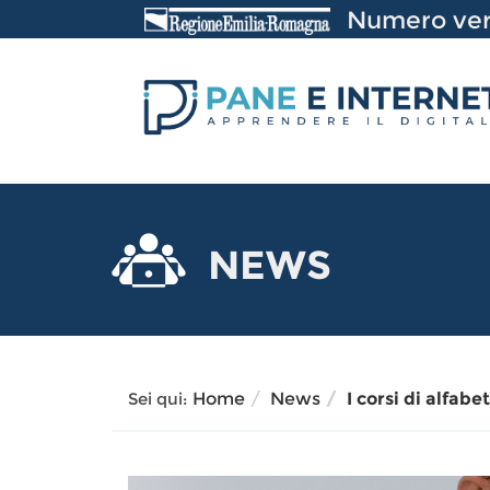
Vai
Numero ver
al
Contenuto
NEWS
Sei qui:
Home
News
I corsi di alfab