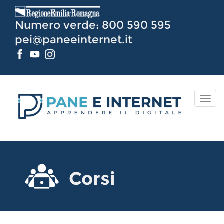
Vai
al
Numero verde: 800 590 595
Contenuto
pei@paneeinternet.it
TOG
NAV
Corsi