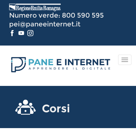
Vai
al
Numero verde: 800 590 595
Contenuto
pei@paneeinternet.it
TOG
NAV
Corsi