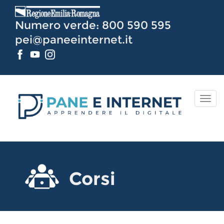
Vai
al
Numero verde: 800 590 595
Contenuto
pei@paneeinternet.it
TOG
NAV
Corsi