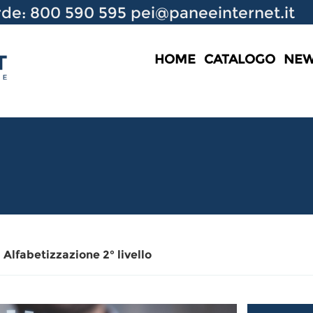
de: 800 590 595
pei@paneeinternet.it
HOME
CATALOGO
NE
 Alfabetizzazione 2° livello