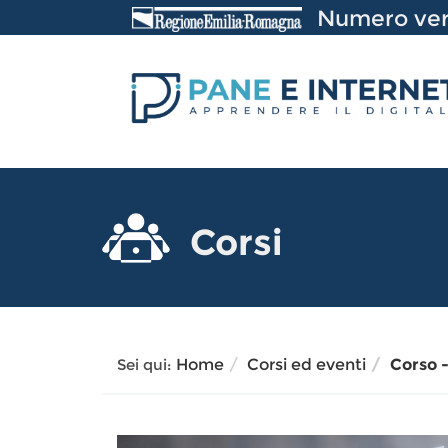
Vai
Numero ver
al
Contenuto
Corsi
Sei qui:
Home
Corsi ed eventi
Corso -