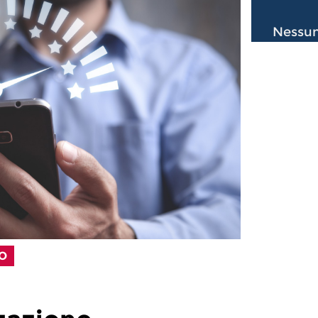
Nessun
LO