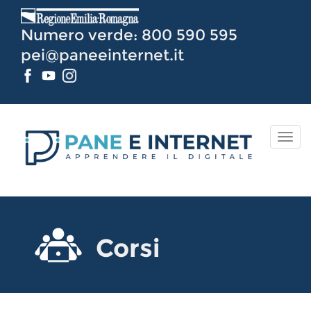
Vai
al
Numero verde: 800 590 595
Contenuto
pei@paneeinternet.it
TOG
NAV
Corsi