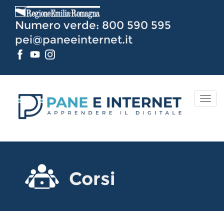
Vai
al
Numero verde: 800 590 595
Contenuto
pei@paneeinternet.it
TOG
NAV
Corsi