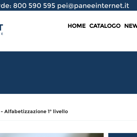
de: 800 590 595
pei@paneeinternet.it
HOME
CATALOGO
NE
- Alfabetizzazione 1° livello