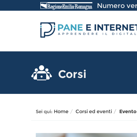
Vai
Numero ver
al
Contenuto
Corsi
Sei qui:
Home
Corsi ed eventi
Evento 