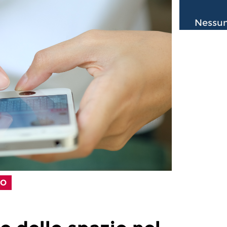
Nessun
LO